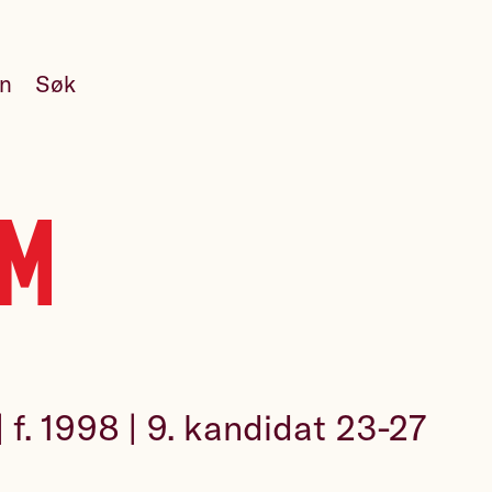
en
Søk
um
| f. 1998 | 9. kandidat 23-27