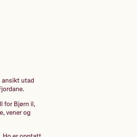
g ansikt utad
 Fjordane.
 for Bjørn il,
ie, vener og
. Ho er opptatt