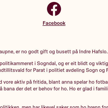
Facebook
aupne, er no godt gift og busett på Indre Hafslo.
olitikammeret i Sogndal, og er eit blidt og vikti
dtillitsvald for Parat i politiet avdeling Sogn og
d vore aktiv på fritida, blant anna spelar ho fotball
på bana der det er behov for ho. Ho er glad i famil
politikken, men har likevel saker som ho brenn for