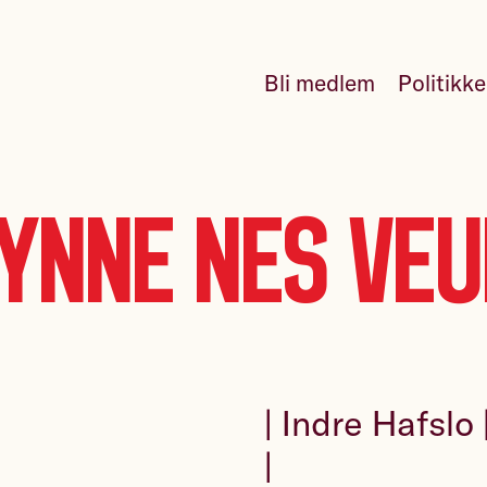
Bli medlem
Politikk
ynne Nes Ve
| Indre Hafslo 
|