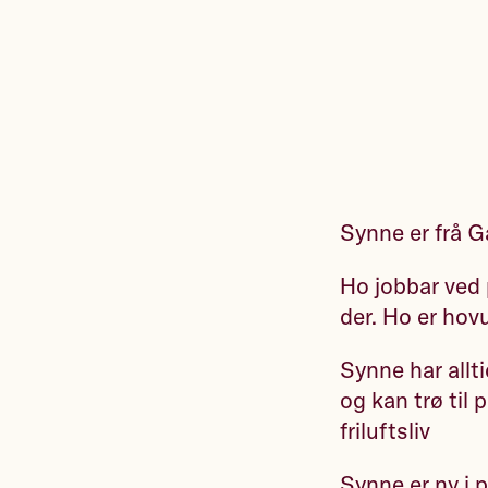
Synne er frå G
Ho jobbar ved p
der. Ho er hovu
Synne har allti
og kan trø til 
friluftsliv
Synne er ny i 