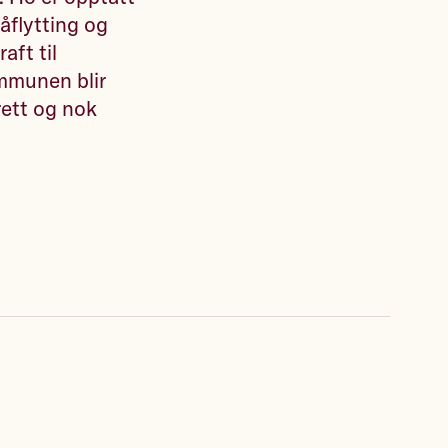
råflytting og
aft til
ommunen blir
rett og nok