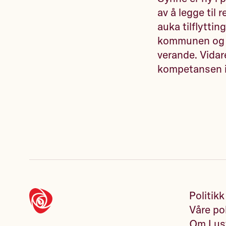
av å legge til 
auka tilflyttin
kommunen og le
verande. Vidar
kompetansen i
Politikk
Våre pol
Om Lust