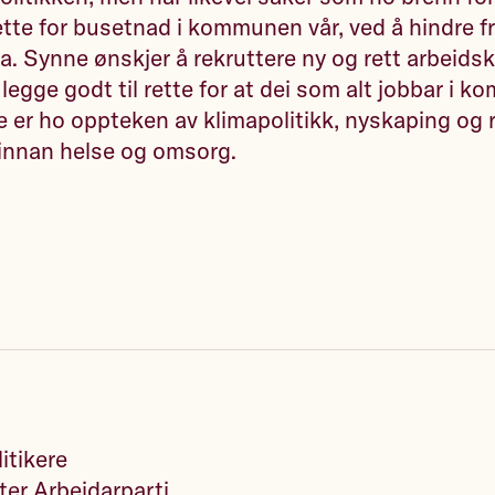
rette for busetnad i kommunen vår, ved å hindre f
ga. Synne ønskjer å rekruttere ny og rett arbeidskr
gge godt til rette for at dei som alt jobbar i k
e er ho oppteken av klimapolitikk, nyskaping og 
nnan helse og omsorg.
itikere
er Arbeidarparti